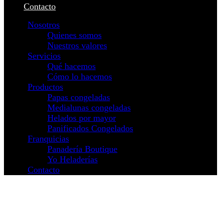
Contacto
Nosotros
Quienes somos
Nuestros valores
Servicios
Qué hacemos
Cómo lo hacemos
Productos
Papas congeladas
Medialunas congeladas
Helados por mayor
Panificados Congelados
Franquicias
Panadería Boutique
Yo Heladerías
Contacto